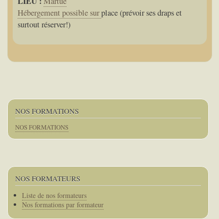
LIEU :
Martué
Hébergement possible sur
place (prévoir ses draps et
surtout réserver!)
NOS FORMATIONS
NOS FORMATIONS
NOS FORMATEURS
Corps
Liste de nos formateurs
Nos formations par formateur