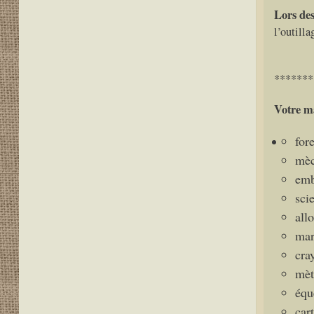
Lors des
l’outilla
*******
Votre ma
for
mèc
emb
sci
all
mar
cra
mèt
équ
car