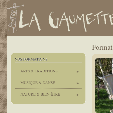
.
User
account
menu
Main
navigation
Formati
NOS FORMATIONS
ARTS & TRADITIONS
MUSIQUE & DANSE
NATURE & BIEN-ÊTRE