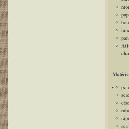
mor
pap
bou
lun
pan
Att
cha
Matériel
pon
sci
cis
rab
râp
serr