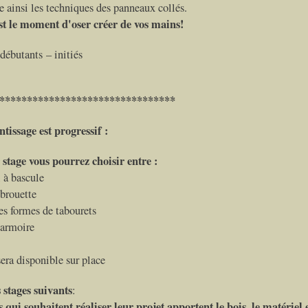
e ainsi les techniques des panneaux collés.
st le moment d'oser créer de vos mains!
débutants – initiés
********************************
tissage est progressif :
stage vous pourrez choisir entre :
 à bascule
 brouette
es formes de tabourets
 armoire
era disponible sur place
 stages suivants
:
s qui souhaitent réaliser leur projet apportent le bois, le matériel e