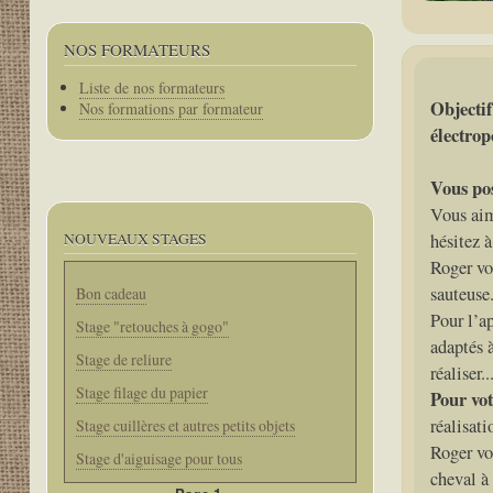
NOS FORMATEURS
Corps
Liste de nos formateurs
Objectif
Nos formations par formateur
électrop
Vous pos
Vous aim
NOUVEAUX STAGES
hésitez à
Roger vo
sauteuse
Bon cadeau
Pour l’ap
Stage "retouches à gogo"
adaptés à
Stage de reliure
réaliser...
Stage filage du papier
Pour vot
réalisati
Stage cuillères et autres petits objets
Roger vo
Stage d'aiguisage pour tous
cheval à