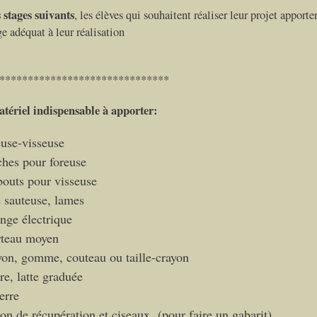
 stages suivants
, les élèves qui souhaitent réaliser leur projet apporten
ge adéquat à leur réalisation
******************************
tériel indispensable à apporter:
euse-visseuse
hes pour foreuse
outs pour visseuse
e sauteuse, lames
onge électrique
teau moyen
yon, gomme, couteau ou taille-crayon
re, latte graduée
erre
ton de récupération et ciseaux (pour faire un gabarit)