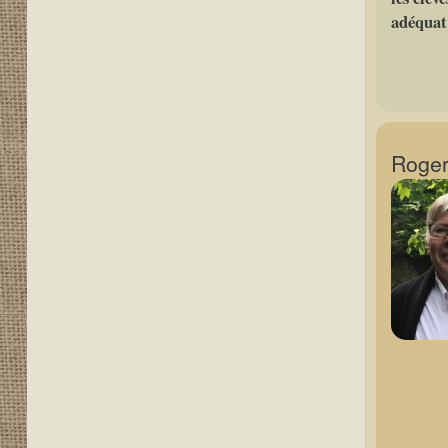
adéquat 
Roger