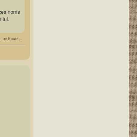
.ces noms
 lui.
Lire la suite ...