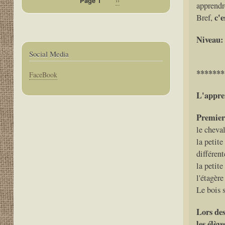
Page 1
Page
››
apprendr
Pagination
suivante
c'e
Bref,
Niveau:
Social Media
*******
Corps
FaceBook
L'appren
Premier 
le cheval
la petite
différent
la petite
l'étagère
Le bois s
Lors des
les élève