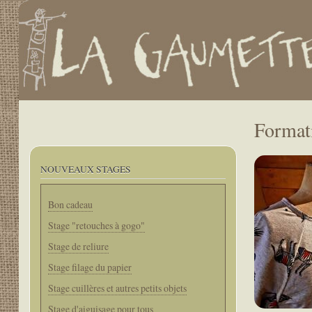
.
User
account
menu
Main
navigation
Format
NOUVEAUX STAGES
Bon cadeau
Stage "retouches à gogo"
Stage de reliure
Stage filage du papier
Stage cuillères et autres petits objets
Stage d'aiguisage pour tous