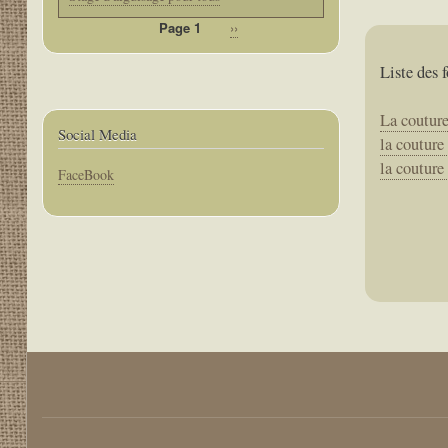
Page 1
Page
››
Pagination
suivante
Liste des 
La coutur
Social Media
la couture
la couture
Corps
FaceBook