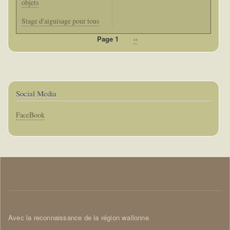
objets
Stage d'aiguisage pour tous
Page 1
Page
››
Pagination
suivante
Social Media
Corps
FaceBook
Corps
Avec la reconnaissance de la région wallonne