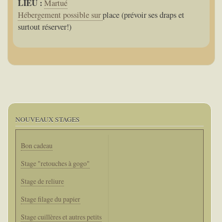
LIEU :
Martué
Hébergement possible sur
place (prévoir ses draps et
surtout réserver!)
NOUVEAUX STAGES
Bon cadeau
Stage "retouches à gogo"
Stage de reliure
Stage filage du papier
Stage cuillères et autres petits