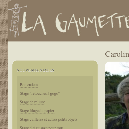
.
User
account
menu
Main
navigation
Caroli
NOUVEAUX STAGES
Bon cadeau
Stage "retouches à gogo"
Stage de reliure
Stage filage du papier
Stage cuillères et autres petits objets
Stage d'aiguisage pour tous