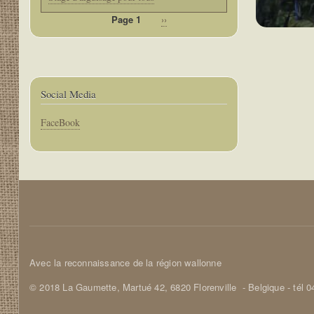
Page 1
Page
››
Pagination
suivante
Social Media
Corps
FaceBook
Corps
Avec la reconnaissance de la région wallonne
© 2018 La Gaumette,
Martué 42, 6820 Florenville
- Belgique - tél 