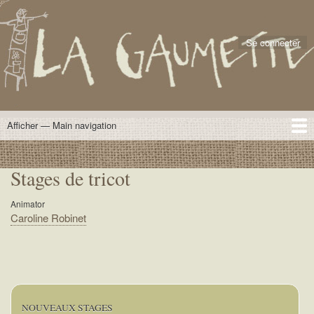
Aller
.
User
au
account
contenu
Se connecter
menu
principal
Afficher — Main navigation
Main
navigation
ACCUEIL
NOS FORMATIONS
INSCRIPTIONS
HEBERGEMENT
CONTACT & NOUS
Stages de tricot
Animator
Caroline Robinet
NOUVEAUX STAGES