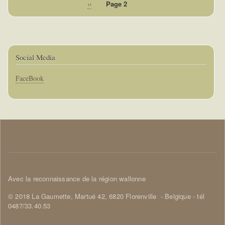
Page
‹‹
Page 2
Pagination
précédente
Social Media
Corps
FaceBook
Corps
Avec la reconnaissance de la région wallonne
© 2018 La Gaumette,
Martué 42, 6820 Florenville
- Belgique - tél
0487/33.40.53