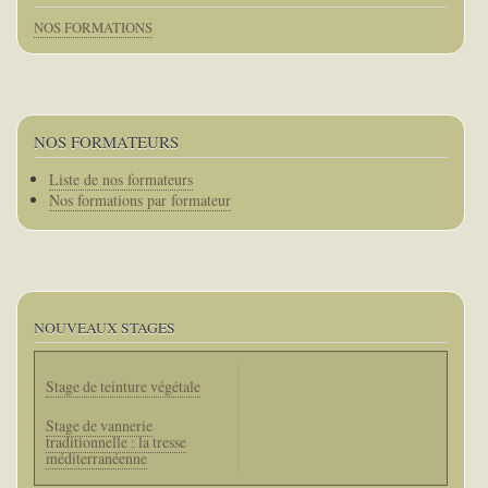
NOS FORMATIONS
NOS FORMATEURS
Corps
Liste de nos formateurs
Nos formations par formateur
NOUVEAUX STAGES
Stage de teinture végétale
Stage de vannerie
traditionnelle : la tresse
méditerranéenne