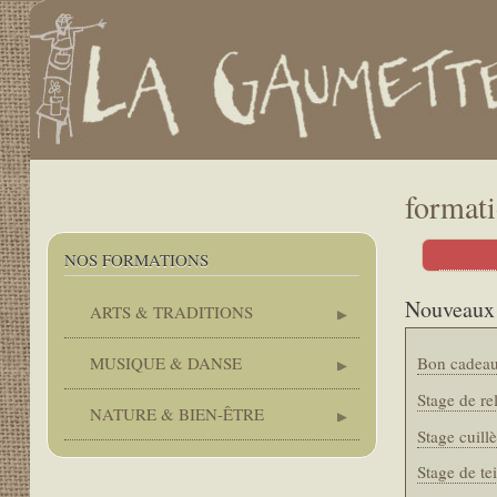
.
User
account
menu
Main
navigation
format
Corps
NOS FORMATIONS
Nouveaux 
ARTS & TRADITIONS
Bon cadea
MUSIQUE & DANSE
Stage de re
NATURE & BIEN-ÊTRE
Stage cuillè
Stage de te