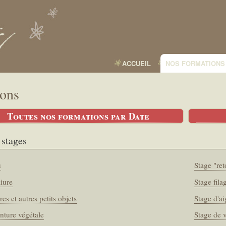
Aller
au
contenu
principal
ACCUEIL
NOS FORMATIONS
ions
Toutes nos formations par Date
stages
u
Stage "re
liure
Stage fila
res et autres petits objets
Stage d'a
inture végétale
Stage de v