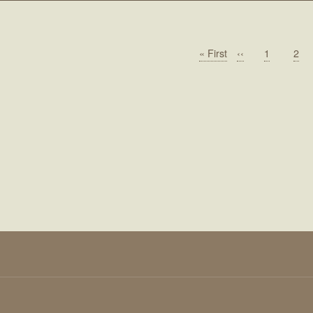
Première
« First
Page
‹‹
Page
1
Pag
2
page
précédente