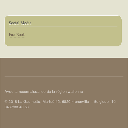
Social Media
Corps
FaceBook
Corps
Avec la reconnaissance de la région wallonne
© 2018 La Gaumette,
Martué 42, 6820 Florenville
- Belgique - tél
0487/33.40.53