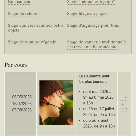
Bon cadeau
Stage "retouches à gogo"
Stage de reliure
Stage filage du papier
Stage cuillères et autres petits
Stage d'aiguisage pour tous
objets
Stage de teinture végétale
Stage de vannerie traditionnelle
: la tresse méditerranéenne
Par cours
La Gaumette pour
les plus jeunes...
du 6 mai 2026 à
06/05/2026
9h au 8 mai 2026
Lire
à 16h
15/07/2026
la
du 15 au 17 juillet
suite
05/08/2026
2026, de 9h à 16h
du 5 au 7 août
2026, de 9h à 16h