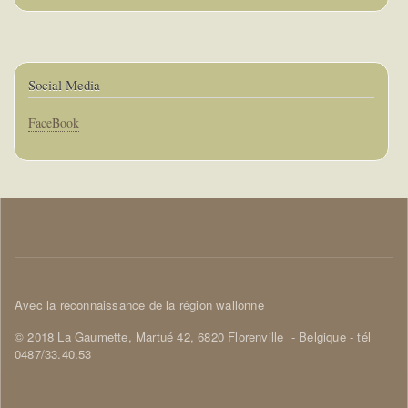
suivante
Social Media
Corps
FaceBook
Corps
Avec la reconnaissance de la région wallonne
© 2018 La Gaumette,
Martué 42, 6820 Florenville
- Belgique - tél
0487/33.40.53