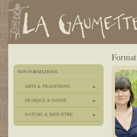
.
User
account
menu
Main
navigation
Formati
NOS FORMATIONS
ARTS & TRADITIONS
MUSIQUE & DANSE
NATURE & BIEN-ÊTRE