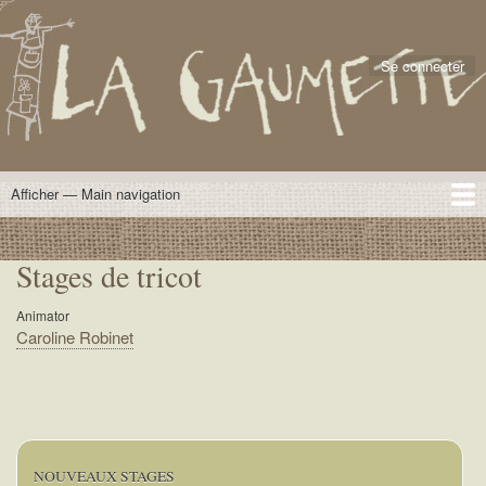
Aller
.
User
au
account
contenu
Se connecter
menu
principal
Afficher — Main navigation
Main
navigation
ACCUEIL
NOS FORMATIONS
INSCRIPTIONS
HEBERGEMENT
CONTACT & NOUS
Stages de tricot
Animator
Caroline Robinet
NOUVEAUX STAGES