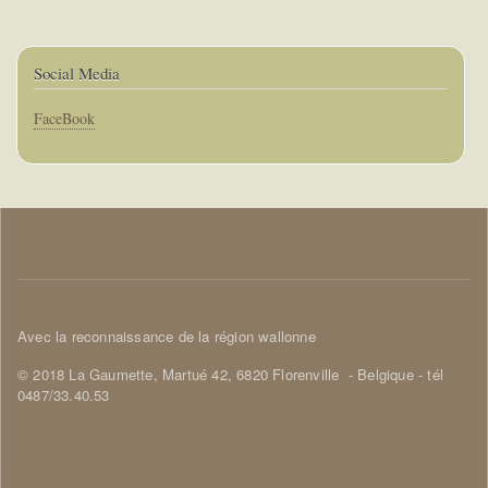
Social Media
Corps
FaceBook
Corps
Avec la reconnaissance de la région wallonne
© 2018 La Gaumette,
Martué 42, 6820 Florenville
- Belgique - tél
0487/33.40.53