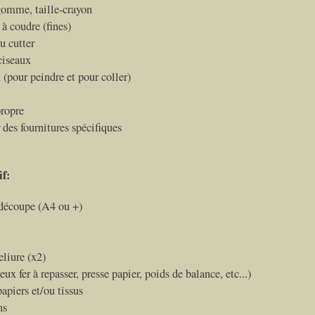
gomme, taille-crayon
 à coudre (fines)
u cutter
ciseaux
 (pour peindre et pour coller)
propre
des fournitures spécifiques
if:
 découpe (A4 ou +)
eliure (x2)
eux fer à repasser, presse papier, poids de balance, etc...)
papiers et/ou tissus
ns