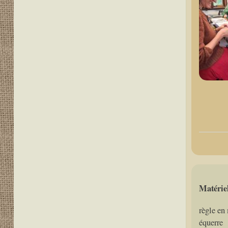
Matérie
règle en
équerre