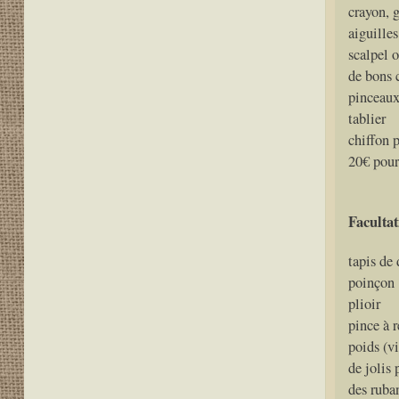
crayon, 
aiguilles
scalpel o
de bons 
pinceaux
tablier
chiffon 
20€ pour 
Facultat
tapis de
poinçon
plioir
pince à r
poids (vi
de jolis 
des ruba