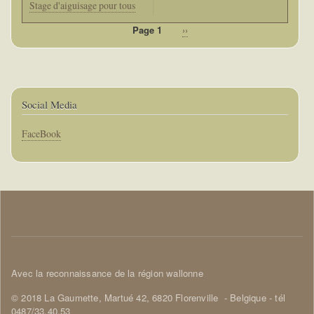
Stage d'aiguisage pour tous
Page 1
Page
››
Pagination
suivante
Social Media
Corps
FaceBook
Corps
Avec la reconnaissance de la région wallonne
© 2018 La Gaumette,
Martué 42, 6820 Florenville
- Belgique - tél
0487/33.40.53