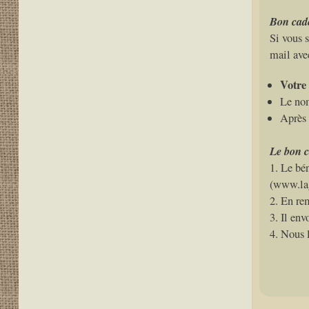
Bon cad
Si vous 
mail av
Votre
Le nom
Après 
Le bon c
1. Le bén
(www.la
2. En re
3. Il en
4. Nous l