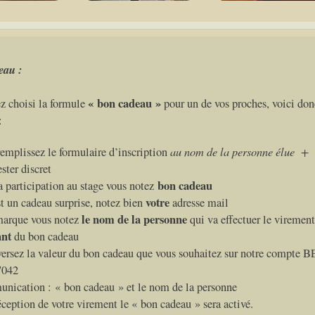
eau :
« bon cadeau »
z choisi la formule
pour un de vos proches, voici do
:
au nom de la personne élue + 
emplissez le formulaire d’inscription
ster discret
bon cadeau
a participation au stage vous notez
votre
st un cadeau surprise, notez bien
adresse mail
le nom
de la personne
marque vous notez
qui va effectuer le virement
ant
du bon cadeau
ersez la valeur du bon cadeau que vous souhaitez sur notre compte 
7042
ication : « bon cadeau » et le nom de la personne
éception de votre virement le « bon cadeau » sera activé.