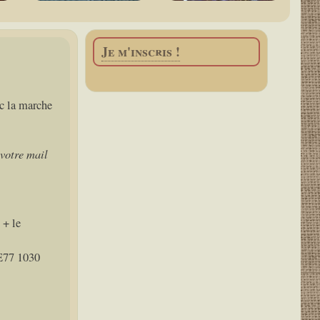
Je m'inscris !
nc la marche
votre mail
+ le
BE77 1030