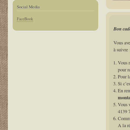
Social Media
Corps
FaceBook
Bon cad
Vous ave
à suivre 
Vous r
pour re
Pour l
Si c’e
En re
mont
Vous v
4139 
Commun
A la r