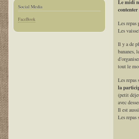
Le midi no
Social Media
contenter
Corps
FaceBook
Les repas p
Les vaisse
Il y a de p
bananes, le
d’organise
tout le mo
Les repas s
la partici
(petit déj
avec desser
Il est auss
Les repas s