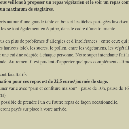
us veillons à proposer un repas végétarien et le soir un repas co
 un maximum de stagiaires.
ris autour d’une grande table en bois et les tâches partagées favorisent
lles se font également en équipe, dans le cadre d’une tournante.
lus en plus de problèmes d’allergies et d’intolérances : entre ceux qui n
s haricots (sic), les sucres, le pollen, entre les végétariens, les végéta
r une cuisine adaptée à chaque personne. Notre super intendante fait l
nde. Autrement il est prudent d’apporter quelques compléments alime
ont facultatifs,
pation pour ces repas est de
32,5 euros/journée de stage.
euner varié avec "pain et confiture maison" - pause de 10h, pause de 16
ts)
i possible de prendre l'un ou l'autre repas de façon occasionnelle.
eront payés sur place à votre arrivée.