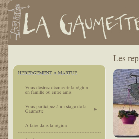
.
User
account
menu
Main
navigation
Les rep
HEBERGEMENT A MARTUE
Vous désirez découvrir la région
en famille ou entre amis
Vous participez à un stage de la
Gaumette
A faire dans la région