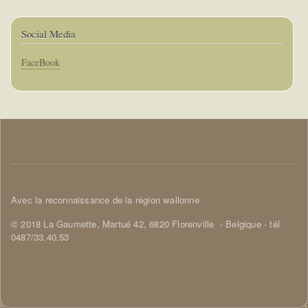
Social Media
Corps
FaceBook
Corps
Avec la reconnaissance de la région wallonne
© 2018 La Gaumette,
Martué 42, 6820 Florenville
- Belgique - tél
0487/33.40.53