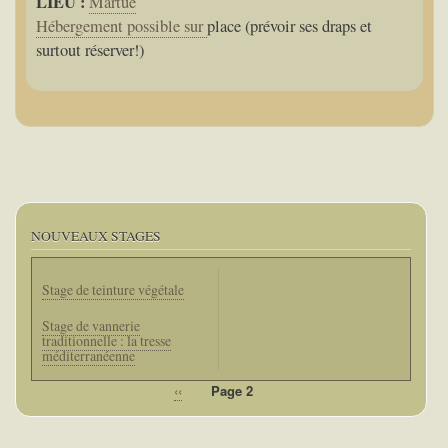
LIEU :
Martué
Hébergement possible sur
place (prévoir ses draps et
surtout réserver!)
NOUVEAUX STAGES
Stage de teinture végétale
Stage de vannerie
traditionnelle : la tresse
méditerranéenne
Page
‹‹
Page 2
Pagination
précédente