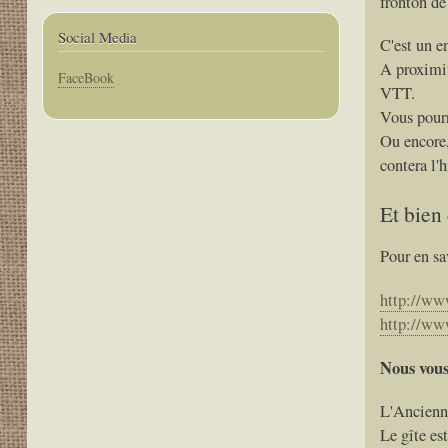
fronton de
Social Media
C'est un e
A proximit
Corps
FaceBook
VTT.
Vous pourr
Ou encore,
contera l'h
Et bien 
Pour en sav
http://ww
http://www
Nous vous 
L'Ancienn
Le gîte es