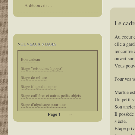
A découvrir ...
Le cadr
Au coeur d
elle a gar
NOUVEAUX STAGES
rencontre d
ouvert sur
Bon cadeau
Vous pouve
Stage "retouches à gogo"
Stage de reliure
Pour vos w
Stage filage du papier
Martué est
Stage cuillères et autres petits objets
Un petit v
Stage d'aiguisage pour tous
Son ancien
Il possède
Page 1
Page
››
Pagination
suivante
siècle.
Etape priv