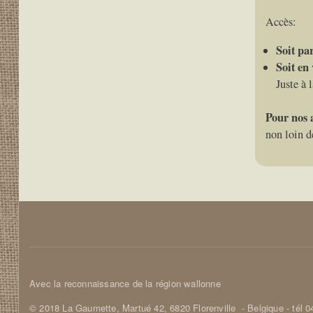
Accès:
Soit par
Soit en 
Juste à 
Pour nos 
non loin d
Corps
Avec la reconnaissance de la région wallonne
© 2018 La Gaumette,
Martué 42, 6820 Florenville
- Belgique - tél 