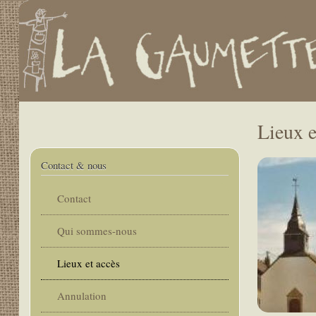
.
User
account
menu
Main
navigation
Lieux e
Contact & nous
Contact
Qui sommes-nous
Lieux et accès
Annulation