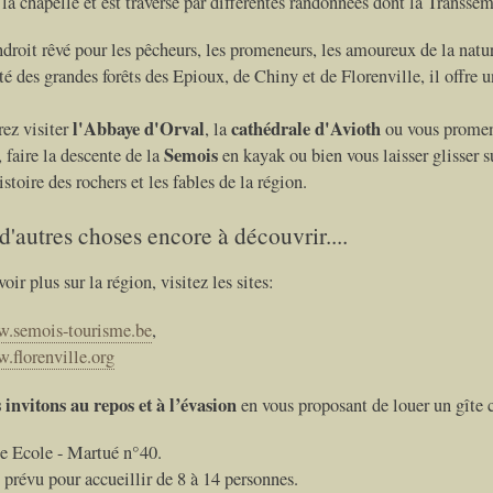
 la chapelle et est traversé par différentes randonnées dont la Transse
ndroit rêvé pour les pêcheurs, les promeneurs, les amoureux de la natur
é des grandes forêts des Epioux, de Chiny et de Florenville, il offre u
l'Abbaye d'Orval
cathédrale d'Avioth
ez visiter
, la
ou vous promene
Semois
 faire la descente de la
en kayak ou bien vous laisser glisser su
istoire des rochers et les fables de la région.
d'autres choses encore à découvrir....
oir plus sur la région, visitez les sites:
w.semois-tourisme.be
,
.florenville.org
invitons au repos et à l’évasion
en vous proposant de louer un gîte c
e Ecole - Martué n°40.
t prévu pour accueillir de 8 à 14 personnes.