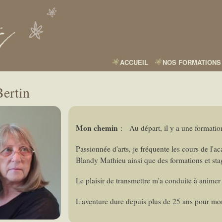
Aller
au
contenu
principal
ACCUEIL
NOS FORMATIONS
Bertin
Mon chemin
: Au départ, il y a une formation
Passionnée d'arts, je fréquente les cours de l'ac
Blandy Mathieu ainsi que des formations et sta
Le plaisir de transmettre m'a conduite à animer 
L'aventure dure depuis plus de 25 ans pour mon