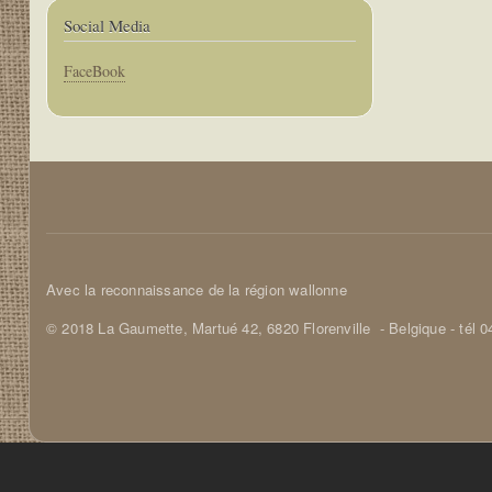
Social Media
Corps
FaceBook
Corps
Avec la reconnaissance de la région wallonne
© 2018 La Gaumette,
Martué 42, 6820 Florenville
- Belgique - tél 