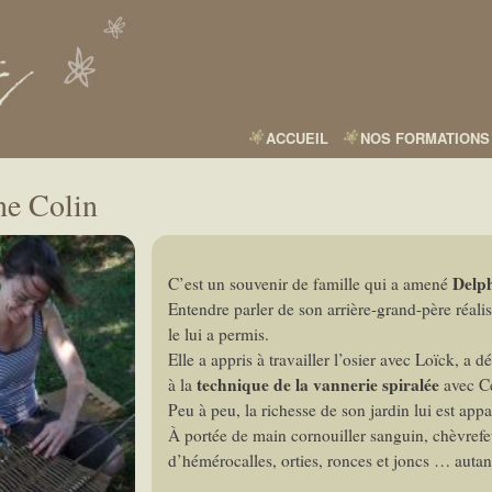
Aller
au
contenu
principal
ACCUEIL
NOS FORMATIONS
ne Colin
Delph
C’est un souvenir de famille qui a amené
Entendre parler de son arrière-grand-père réali
le lui a permis.
Elle a appris à travailler l’osier avec Loïck, a d
technique de la vannerie spiralée
à la
avec Cé
Peu à peu, la richesse de son jardin lui est appa
À portée de main cornouiller sanguin, chèvrefeui
d’hémérocalles, orties, ronces et joncs … autant