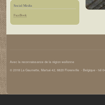
Social Media
Corps
FaceBook
Corps
Avec la reconnaissance de la région wallonne
© 2018 La Gaumette,
Martué 42, 6820 Florenville
- Belgique - tél 