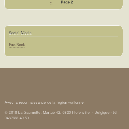
Page
‹‹
Page 2
Pagination
précédente
Social Media
Corps
FaceBook
Corps
Avec la reconnaissance de la région wallonne
© 2018 La Gaumette,
Martué 42, 6820 Florenville
- Belgique - tél
0487/33.40.53