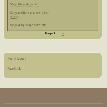
Stage filage du papier
Stage cuillères et autres petits
objets
Stage d'aiguisage pour tous
Page 1
Page
››
Pagination
suivante
Social Media
Corps
FaceBook